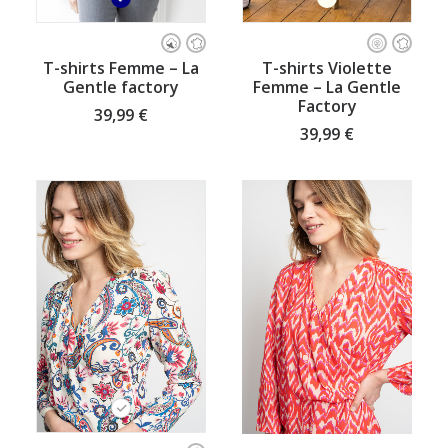
Ce
Ce
produit
produit
CHOISISSEZ VOTRE TAILLE
CHOISISSEZ VOTRE TAILLE
T-shirts Femme – La
T-shirts Violette
a
a
Gentle factory
Femme – La Gentle
plusieurs
plusieurs
Factory
variations.
variations.
39,99
€
Les
Les
39,99
€
options
options
peuvent
peuvent
être
être
choisies
choisies
sur
sur
la
la
page
page
du
du
produit
produit
Ce