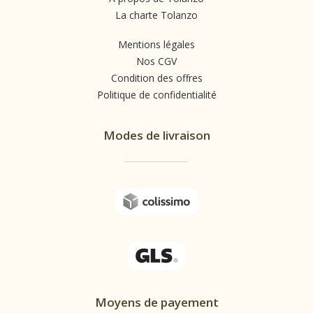
La charte Tolanzo
qualité et
de
Mentions légales
l'artisanat
Nos CGV
local. Le
Condition des offres
Politique de confidentialité
top Sully
est un
Modes de livraison
indispensable
de votre
garde-
robe,
alliant
mode et
confort de
manière
harmonieuse.
Moyens de payement