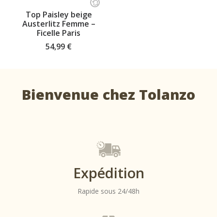
produit
CHOISISSEZ VOTRE TAILLE
Top Paisley beige
a
Austerlitz Femme –
plusieurs
Ficelle Paris
variations.
Les
54,99
€
options
peuvent
être
choisies
sur
Bienvenue chez Tolanzo
Top Sully
la
Austerlitz
page
Femme –
du
Ficelle
produit
Paris
Top
Expédition
Sully -
Rapide sous 24/48h
Style