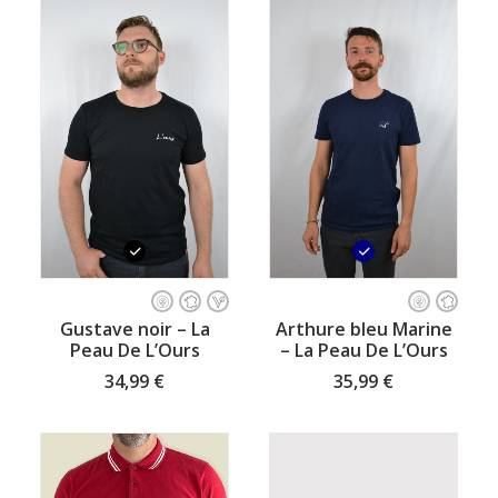
peuvent
peuvent
être
être
choisies
choisies
sur
sur
la
la
page
page
du
du
produit
produit
Ce
Ce
produit
produit
CHOISISSEZ VOTRE TAILLE
CHOISISSEZ VOTRE TAILLE
Gustave noir – La
Arthure bleu Marine
a
a
Peau De L’Ours
– La Peau De L’Ours
plusieurs
plusieurs
variations.
variations.
34,99
€
35,99
€
Les
Les
options
options
peuvent
peuvent
être
être
choisies
choisies