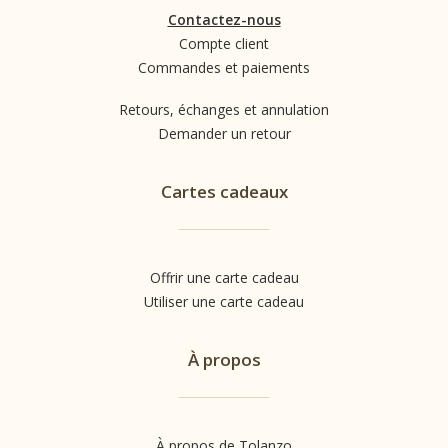
finitions
Contactez-nous
soignées,
Compte client
ce top
Commandes et paiements
vous
Retours, échanges et annulation
assure une
Demander un retour
allure
élégante
Cartes cadeaux
en toute
occasion.
Fabriqué
Offrir une carte cadeau
avec soin
Utiliser une carte cadeau
en France,
il témoigne
À propos
de notre
engagement
en faveur
de la
À propos de Tolanzo