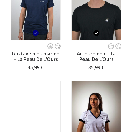
du
produit
Ce
Ce
produit
produit
CHOISISSEZ VOTRE TAILLE
CHOISISSEZ VOTRE TAILLE
Gustave bleu marine
Arthure noir – La
a
a
– La Peau De L’Ours
Peau De L’Ours
plusieurs
plusieurs
variations.
variations.
35,99
€
35,99
€
Les
Les
options
options
peuvent
peuvent
être
être
choisies
choisies
sur
sur
la
la
page
page
du
du
produit
produit