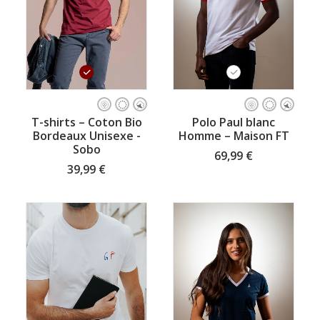
Ce
Ce
produit
produit
CHOISISSEZ VOTRE TAILLE
CHOISISSEZ VOTRE TAILLE
T-shirts – Coton Bio
Polo Paul blanc
a
a
Bordeaux Unisexe -
Homme – Maison FT
plusieurs
plusieurs
Sobo
variations.
variations.
69,99
€
Les
Les
39,99
€
options
options
peuvent
peuvent
être
être
choisies
choisies
sur
sur
la
la
page
page
du
du
produit
produit