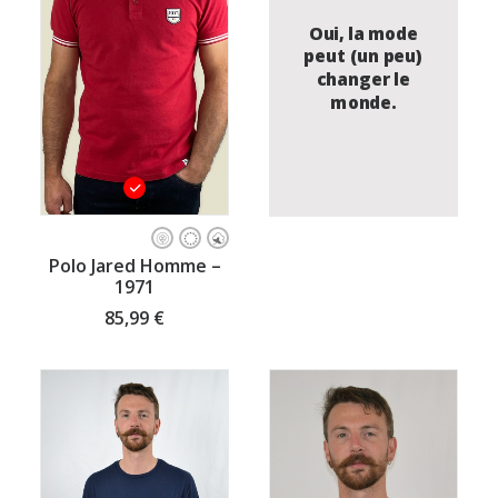
sur
sur
la
la
Oui, la mode
page
page
peut (un peu)
du
du
changer le
produit
produit
monde.
Ce
produit
CHOISISSEZ VOTRE TAILLE
Polo Jared Homme –
a
1971
plusieurs
variations.
85,99
€
Les
options
peuvent
être
choisies
sur
la
page