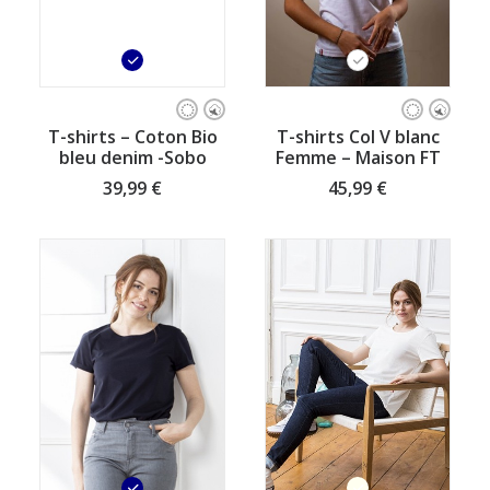
Ce
Ce
produit
produit
CHOISISSEZ VOTRE TAILLE
CHOISISSEZ VOTRE TAILLE
T-shirts – Coton Bio
T-shirts Col V blanc
a
a
bleu denim -Sobo
Femme – Maison FT
plusieurs
plusieurs
variations.
variations.
39,99
€
45,99
€
Les
Les
options
options
peuvent
peuvent
être
être
choisies
choisies
sur
sur
la
la
page
page
du
du
produit
produit