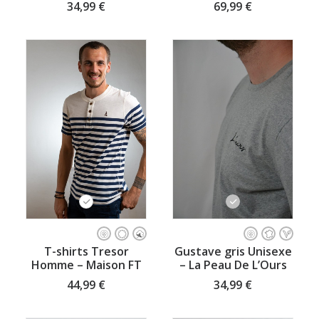
variations.
variations.
69,99
€
34,99
€
Les
Les
options
options
peuvent
peuvent
être
être
choisies
choisies
sur
sur
la
la
page
page
du
du
produit
produit
Ce
Ce
produit
produit
CHOISISSEZ VOTRE TAILLE
CHOISISSEZ VOTRE TAILLE
T-shirts Tresor
Gustave gris Unisexe
a
a
Homme – Maison FT
– La Peau De L’Ours
plusieurs
plusieurs
variations.
variations.
44,99
€
34,99
€
Les
Les
options
options