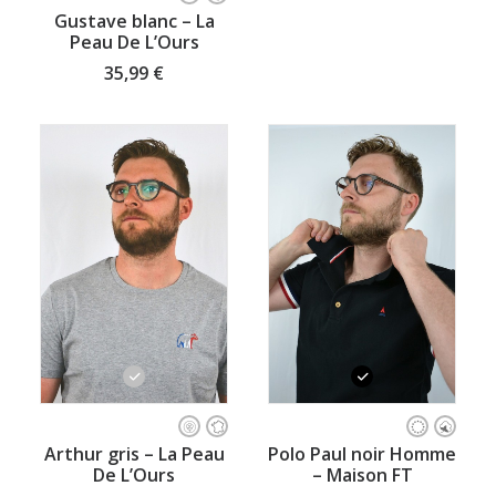
produit
CHOISISSEZ VOTRE TAILLE
Gustave blanc – La
a
Peau De L’Ours
plusieurs
variations.
35,99
€
Les
options
peuvent
être
choisies
sur
la
page
du
produit
Ce
Ce
produit
produit
CHOISISSEZ VOTRE TAILLE
CHOISISSEZ VOTRE TAILLE
Polo Paul noir Homme
Arthur gris – La Peau
a
a
– Maison FT
De L’Ours
plusieurs
plusieurs