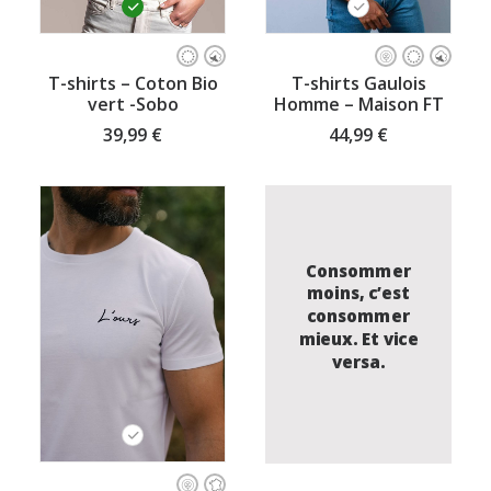
Ce
Ce
produit
produit
CHOISISSEZ VOTRE TAILLE
CHOISISSEZ VOTRE TAILLE
T-shirts – Coton Bio
T-shirts Gaulois
a
a
vert -Sobo
Homme – Maison FT
plusieurs
plusieurs
variations.
variations.
39,99
€
44,99
€
Les
Les
options
options
peuvent
peuvent
être
être
choisies
choisies
sur
sur
Consommer
la
la
page
page
moins, c’est
du
du
consommer
produit
produit
mieux. Et vice
versa.
Ce