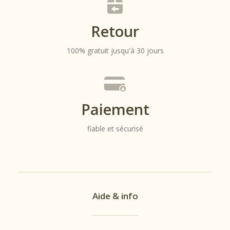
et
Retour
Confort
100% gratuit jusqu'à 30 jours
Le top
Sully de la
marque
Paiement
Ficelle
fiable et sécurisé
Paris allie
style et
confort.
Avec sa
coupe
Aide & info
moderne
et ses