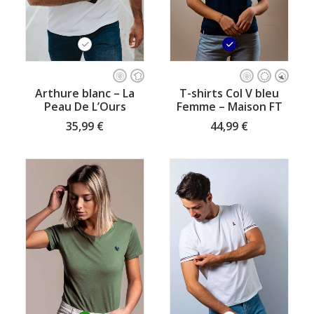
Ce
Ce
produit
produit
CHOISISSEZ VOTRE TAILLE
CHOISISSEZ VOTRE TAILLE
Arthure blanc – La
T-shirts Col V bleu
a
a
Peau De L’Ours
Femme – Maison FT
plusieurs
plusieurs
variations.
variations.
35,99
€
44,99
€
Les
Les
options
options
peuvent
peuvent
être
être
choisies
choisies
sur
sur
la
la
page
page
du
du
produit
produit