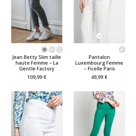
Ce
Ce
produit
produit
CHOISISSEZ VOTRE TAILLE
CHOISISSEZ VOTRE TAILLE
Jean Betty Slim taille
Pantalon
a
a
haute Femme – La
Luxembourg Femme
plusieurs
plusieurs
Gentle Factory
– Ficelle Paris
variations.
variations.
Les
Les
109,99
€
49,99
€
options
options
peuvent
peuvent
être
être
choisies
choisies
sur
sur
la
la
page
page
du
du
produit
produit