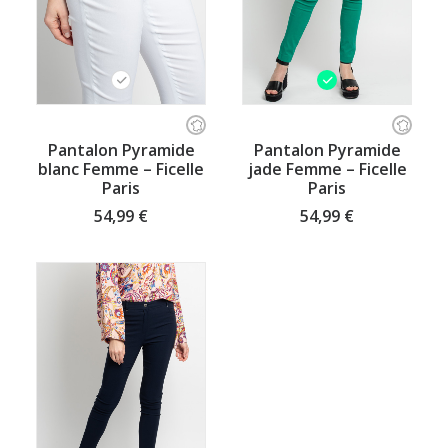
Ce
Ce
produit
produit
CHOISISSEZ VOTRE TAILLE
CHOISISSEZ VOTRE TAILLE
Pantalon Pyramide
Pantalon Pyramide
a
a
blanc Femme – Ficelle
jade Femme – Ficelle
plusieurs
plusieurs
Paris
Paris
variations.
variations.
Les
Les
54,99
€
54,99
€
options
options
peuvent
peuvent
être
être
choisies
choisies
sur
sur
la
la
page
page
du
du
produit
produit