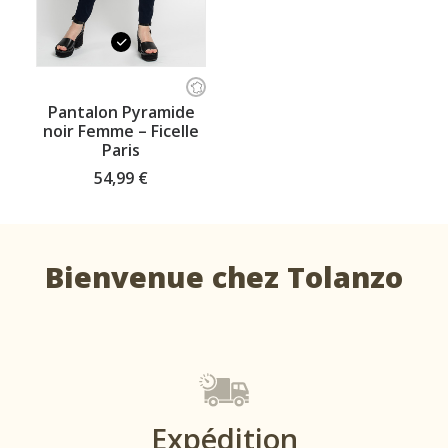
Ce
produit
CHOISISSEZ VOTRE TAILLE
Pantalon Pyramide
a
noir Femme – Ficelle
plusieurs
Paris
variations.
Les
54,99
€
options
peuvent
être
choisies
sur
Bienvenue chez Tolanzo
la
page
du
produit
Expédition