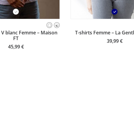
Ce
produit
CHOISISSEZ VOTRE TA
SISSEZ VOTRE TAILLE
T-shirts Femme – La Gentl
ol V blanc Femme – Maison
a
FT
plusieurs
39,99
€
variations.
45,99
€
Les
options
peuvent
être
choisies
sur
la
page
du
produit