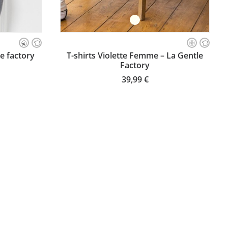
Ce
produit
ILLE
CHOISISSEZ VOTRE TAILLE
e factory
T-shirts Violette Femme – La Gentle
a
Factory
plusieurs
variations.
39,99
€
Les
options
peuvent
être
choisies
sur
la
page
du
produit