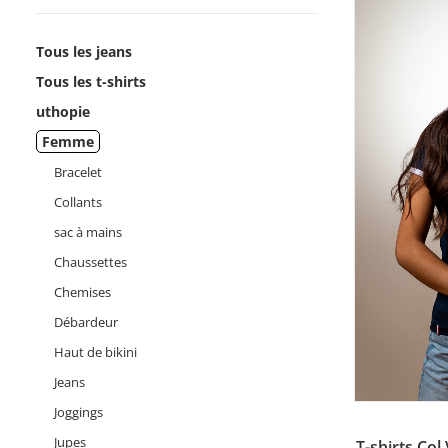
Tous les jeans
Tous les t-shirts
uthopie
Femme
Bracelet
Collants
sac à mains
Chaussettes
Chemises
Débardeur
Haut de bikini
Jeans
Ce
Joggings
produit
Jupes
CHOI
T-shirts Co
a