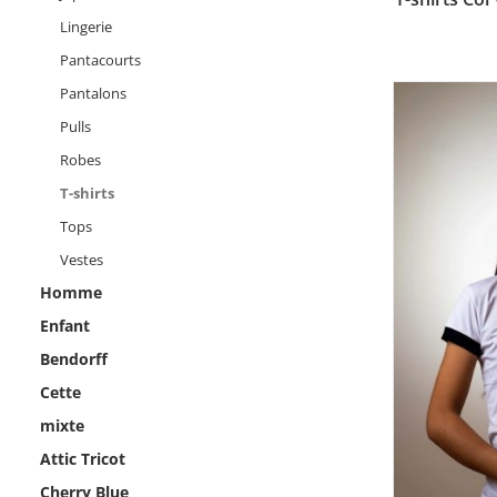
plusieurs
Lingerie
variations.
Pantacourts
Les
options
Pantalons
peuvent
être
Pulls
choisies
Robes
sur
la
T-shirts
page
Tops
du
produit
Vestes
Homme
Enfant
Bendorff
Cette
mixte
Attic Tricot
Cherry Blue