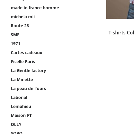
made in france homme
michela mii
Ce
Route 28
produit
CHOI
T-shirts C
a
SMF
plusieurs
1971
variations.
Les
Cartes cadeaux
options
peuvent
Ficelle Paris
être
La Gentle factory
choisies
sur
La Minette
la
La peau de l'ours
page
du
Labonal
produit
Lemahieu
Maison FT
OLLY
SOBO