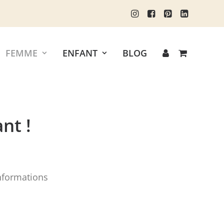
FEMME
ENFANT
BLOG
ant !
nformations