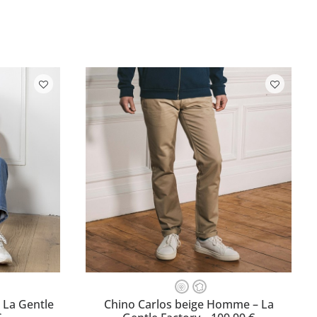
Ce
produit
LLE
CHOISISSEZ VOTRE TAILLE
La Gentle
Chino Carlos beige Homme – La
a