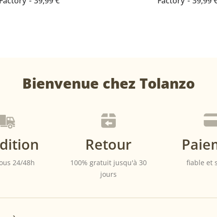
Factory
39,99
€
Factory
39,99
plusieurs
variations.
Les
options
peuvent
être
choisies
sur
la
Bienvenue chez Tolanzo
page
du
produit
dition
Retour
Paie
ous 24/48h
100% gratuit jusqu'à 30
fiable et
jours