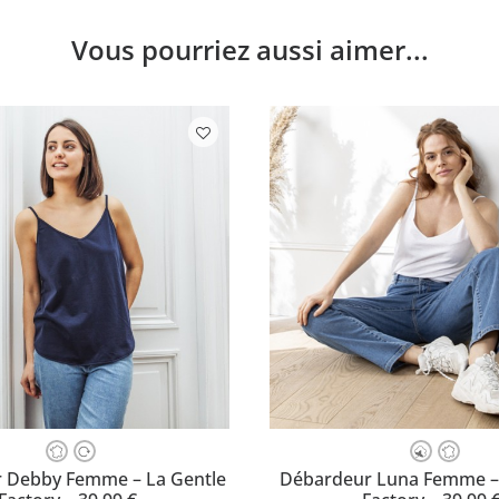
Vous pourriez aussi aimer...
Ce
produit
OISISSEZ VOTRE TAILLE
CHOISISSEZ VOTRE TAI
 Debby Femme – La Gentle
Débardeur Luna Femme – 
a