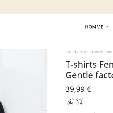
HOMME
Accueil
mixte
t-shirts mixte
T-shirts F
Gentle fact
39,99
€