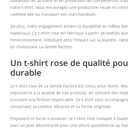
soutenant les artisans et en préservant les compétences tradi
notre t-shirt, vous encouragez une production locale et contr
carbone liée au transport des marchandises.
De plus, notre engagement envers la durabilité se reflète dan
matériaux. Ce t-shirt rose est fabriqué à partir de textiles d
l’environnement, réduisant ainsi l’impact sur la planète. Op
en choisissant La Gentle Factory.
Un t-shirt rose de qualité po
durable
Le t-shirt rose de La Gentle Factory est conçu pour durer. 
importance à la qualité de nos produits, en utilisant des maté
assurant une finition impeccable. Ce t-shirt vous accompagne
conservant sa couleur vibrante et sa forme originale.
Polyvalent et facile à associer, ce t-shirt rose s’adapte à toute
avec un jean décontracté pour une allure quotidienne ou hab