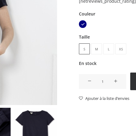
[netreviews_product_rating]
Couleur
Taille
S
M
L
XS
En stock
quantité
de
T-
Ajouter à la liste d’envies
shirts
Femme
-
La
Gentle
factory