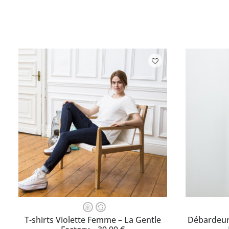
Ce
Ce
produit
produit
CHOISISSEZ VOTRE TAILLE
CH
T-shirts Violette Femme – La Gentle
Débardeur
a
a