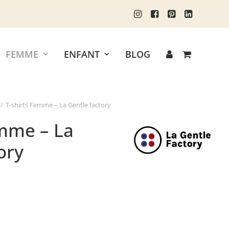
FEMME
ENFANT
BLOG
T-shirts Femme – La Gentle factory
emme – La
ory