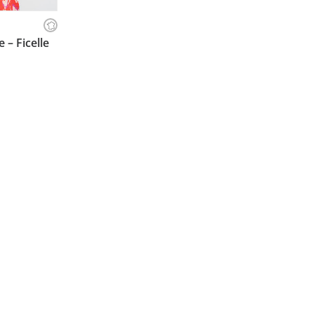
ILLE
 – Ficelle