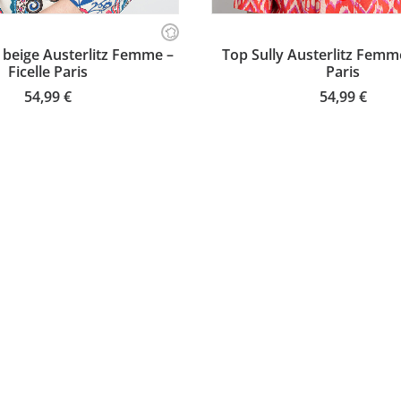
Ce
produit
SISSEZ VOTRE TAILLE
CHOISISSEZ VOTRE TA
 beige Austerlitz Femme –
Top Sully Austerlitz Femme
a
Ficelle Paris
Paris
plusieurs
variations.
54,99
€
54,99
€
Les
options
peuvent
être
choisies
sur
la
page
du
produit