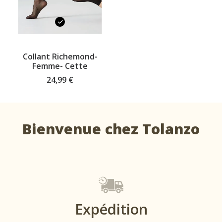
Ce
produit
CHOISISSEZ VOTRE TAILLE
Collant Richemond-
a
Femme- Cette
plusieurs
variations.
24,99
€
Les
options
peuvent
être
choisies
Bienvenue chez Tolanzo
sur
la
page
du
produit
Expédition