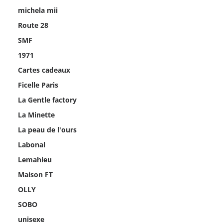
peuvent
michela mii
être
choisies
Route 28
sur
la
SMF
page
1971
du
produit
Cartes cadeaux
Ficelle Paris
La Gentle factory
La Minette
La peau de l'ours
Labonal
Lemahieu
Maison FT
OLLY
SOBO
unisexe