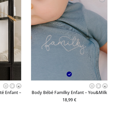
Ce
produit
ILLE
CHOISISSEZ VOTRE TAILLE
té Enfant –
Body Bébé Familky Enfant – You&Milk
a
plusieurs
18,99
€
variations.
Les
options