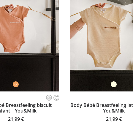
Ce
produit
SISSEZ VOTRE TAILLE
CHOISISSEZ VOTRE TA
é Breastfeeling biscuit
Body Bébé Breastfeeling lat
a
fant – You&Milk
You&Milk
plusieurs
variations.
21,99
€
21,99
€
Les
options