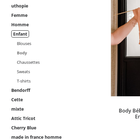
uthopie
Femme
Homme
Enfant
Blouses
Body
Chaussettes
Sweats
T-shirts
Bendorff
Ce
Cette
produit
mixte
CHOI
Body Béb
a
En
plusieurs
Attic Tricot
variations.
Cherry Blue
Les
options
made in france homme