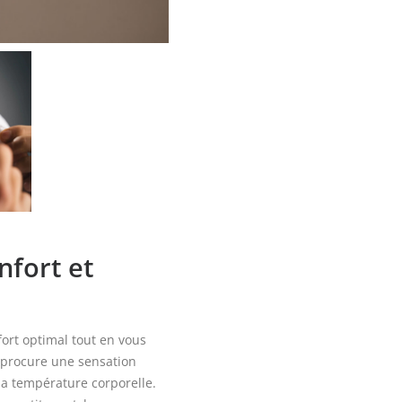
-
Maison
FT
nfort et
fort optimal tout en vous
 procure une sensation
la température corporelle.