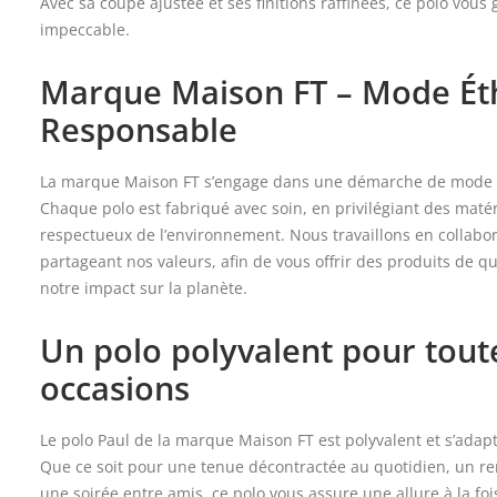
Avec sa coupe ajustée et ses finitions raffinées, ce polo vous 
impeccable.
Marque Maison FT – Mode Ét
Responsable
La marque Maison FT s’engage dans une démarche de mode é
Chaque polo est fabriqué avec soin, en privilégiant des maté
respectueux de l’environnement. Nous travaillons en collabo
partageant nos valeurs, afin de vous offrir des produits de q
notre impact sur la planète.
Un polo polyvalent pour toute
occasions
Le polo Paul de la marque Maison FT est polyvalent et s’adapt
Que ce soit pour une tenue décontractée au quotidien, un r
une soirée entre amis, ce polo vous assure une allure à la fo