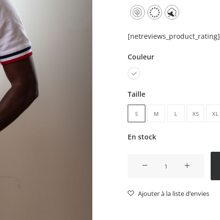
[netreviews_product_rating]
Couleur
Taille
S
M
L
XS
XL
En stock
quantité
de
Polo
Ajouter à la liste d’envies
Paul
blanc
Homme