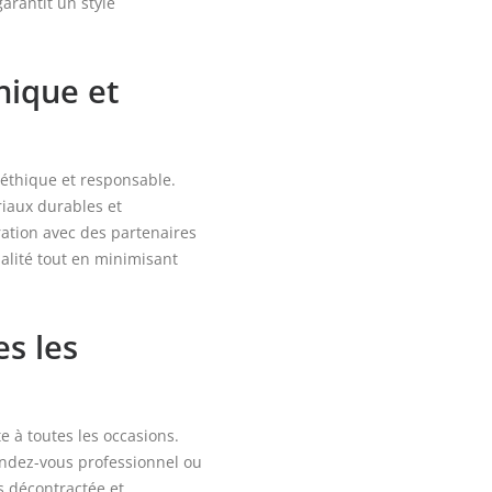
garantit un style
hique et
thique et responsable.
riaux durables et
ration avec des partenaires
ualité tout en minimisant
s les
e à toutes les occasions.
endez-vous professionnel ou
is décontractée et