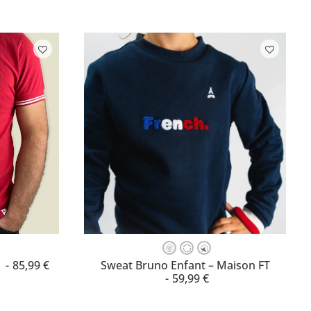
Ce
produit
LLE
CHOISISSEZ VOTRE TAILLE
1
85,99
€
Sweat Bruno Enfant – Maison FT
a
59,99
€
plusieurs
variations.
Les