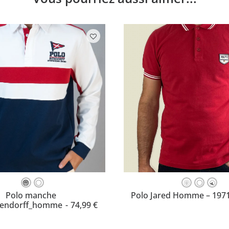
Ce
produit
OISISSEZ VOTRE TAILLE
CHOISISSEZ VOTRE TAI
Polo manche
Polo Jared Homme – 197
a
Bendorff_homme
74,99
€
plusieurs
variations.
Les