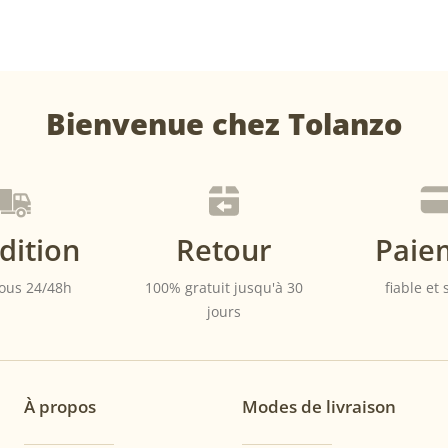
options
peuvent
être
choisies
sur
la
Bienvenue chez Tolanzo
page
du
produit
dition
Retour
Paie
ous 24/48h
100% gratuit jusqu'à 30
fiable et
jours
À propos
Modes de livraison