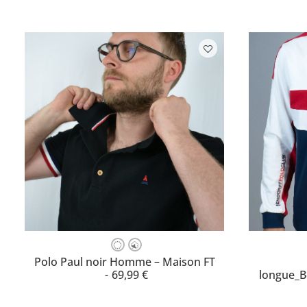
Ce
Ce
produit
produit
CHOISISSEZ VOTRE TAILLE
CH
Polo Paul noir Homme – Maison FT
a
a
69,99
€
longue_
plusieurs
plusieurs
variations.
variations.
Les
Les