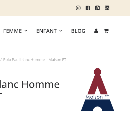
FEMME
ENFANT
BLOG
Polo Paul blanc Homme – Maison FT
blanc Homme
T