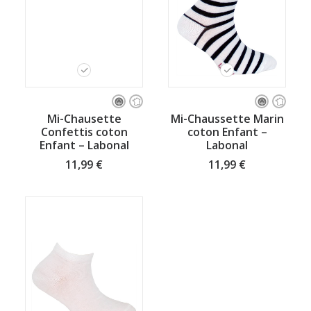
Ce
Ce
produit
produit
CHOISISSEZ VOTRE TAILLE
CHOISISSEZ VOTRE TAILLE
Mi-Chausette
Mi-Chaussette Marin
a
a
Confettis coton
coton Enfant –
plusieurs
plusieurs
Enfant – Labonal
Labonal
variations.
variations.
Les
Les
11,99
€
11,99
€
options
options
peuvent
peuvent
être
être
choisies
choisies
sur
sur
la
la
page
page
du
du
produit
produit