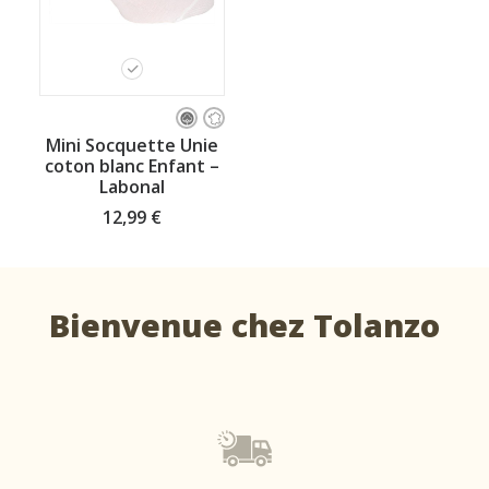
Ce
produit
CHOISISSEZ VOTRE TAILLE
Mini Socquette Unie
a
coton blanc Enfant –
plusieurs
Labonal
variations.
Les
12,99
€
options
peuvent
être
choisies
sur
Bienvenue chez Tolanzo
la
page
du
produit