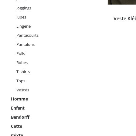
Ce
Joggings
produit
Jupes
CHOI
Veste Klé
a
plusieurs
Lingerie
variations.
Pantacourts
Les
options
Pantalons
peuvent
être
Pulls
choisies
Robes
sur
la
T-shirts
page
Tops
du
produit
Vestes
Homme
Enfant
Bendorff
Cette
mixte