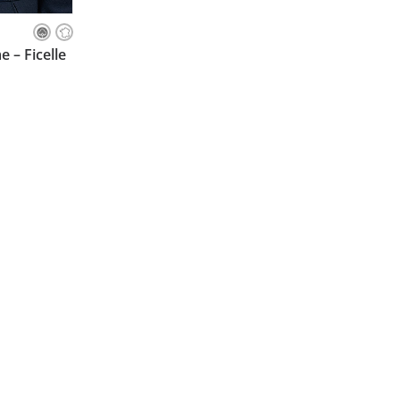
ILLE
 – Ficelle