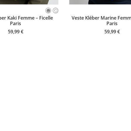
Ce
produit
SISSEZ VOTRE TAILLE
CHOISISSEZ VOTRE TA
ber Kaki Femme – Ficelle
Veste Kléber Marine Femme
a
Paris
Paris
plusieurs
variations.
59,99
€
59,99
€
Les
options
peuvent
être
choisies
sur
la
page
du
produit