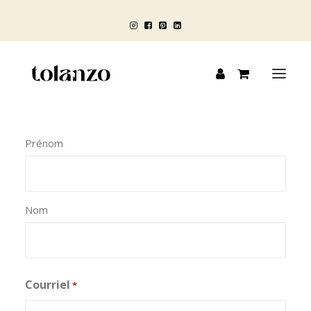
Prénom
HOMME
FEMME
ENFANT
Nom
BLOG
Courriel
*