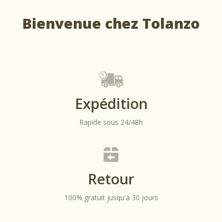
peuvent
être
Bienvenue chez Tolanzo
choisies
sur
la
page
du
produit
Expédition
Rapide sous 24/48h
Retour
100% gratuit jusqu'à 30 jours