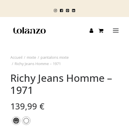
Accueil
mixte
pantalons mixte
HOMME
Richy Jeans Homme – 1971
FEMME
Richy Jeans Homme –
ENFANT
1971
BLOG
139,99
€