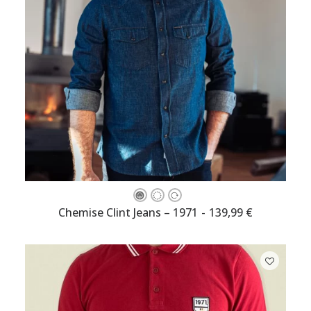
Ce
produit
CHOISISSEZ VOTRE TAILLE
Chemise Clint Jeans – 1971
139,99
€
a
plusieurs
variations.
Les
options
peuvent
être
choisies