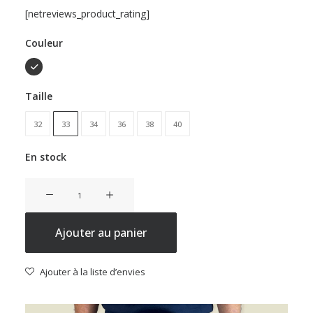
[netreviews_product_rating]
Couleur
Taille
32
33
34
36
38
40
En stock
quantité
de
Richy
Ajouter au panier
Jeans
Homme
-
Ajouter à la liste d’envies
1971