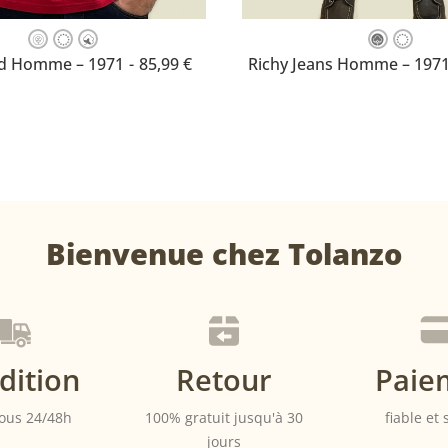
Ce
produit
OISISSEZ VOTRE TAILLE
CHOISISSEZ VOTRE TAI
ed Homme – 1971
85,99
€
Richy Jeans Homme – 197
a
plusieurs
variations.
Les
options
peuvent
être
choisies
sur
la
Bienvenue chez Tolanzo
page
du
produit
dition
Retour
Paie
ous 24/48h
100% gratuit jusqu'à 30
fiable et
jours