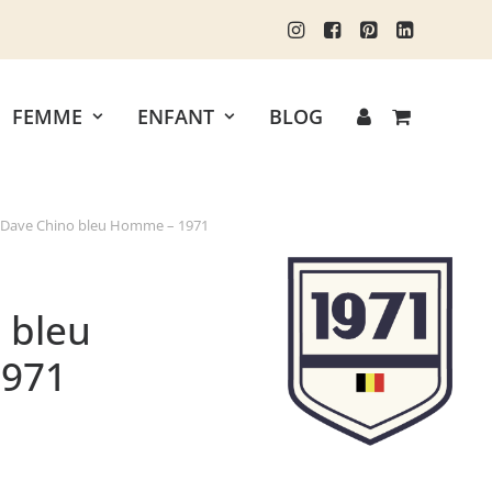
FEMME
ENFANT
BLOG
Dave Chino bleu Homme – 1971
 bleu
971