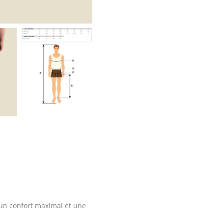
Homme
-
1971
t un confort maximal et une