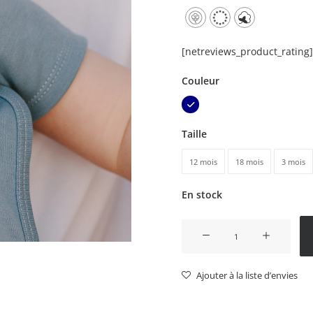
[netreviews_product_rating]
Couleur
Taille
12 mois
18 mois
3 mois
En stock
quantité
de
Body
Ajouter à la liste d’envies
Bébé
Familky
Enfant