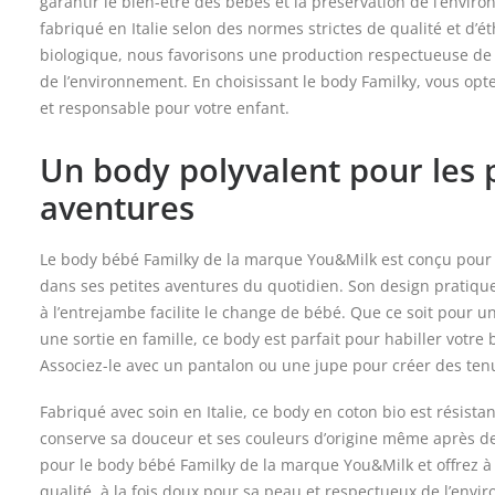
garantir le bien-être des bébés et la préservation de l’envi
fabriqué en Italie selon des normes strictes de qualité et d’ét
biologique, nous favorisons une production respectueuse de 
de l’environnement. En choisissant le body Familky, vous op
et responsable pour votre enfant.
Un body polyvalent pour les 
aventures
Le body bébé Familky de la marque You&Milk est conçu pour
dans ses petites aventures du quotidien. Son design pratiqu
à l’entrejambe facilite le change de bébé. Que ce soit pour u
une sortie en famille, ce body est parfait pour habiller votre 
Associez-le avec un pantalon ou une jupe pour créer des ten
Fabriqué avec soin en Italie, ce body en coton bio est résistant 
conserve sa douceur et ses couleurs d’origine même après 
pour le body bébé Familky de la marque You&Milk et offrez 
qualité, à la fois doux pour sa peau et respectueux de l’envi