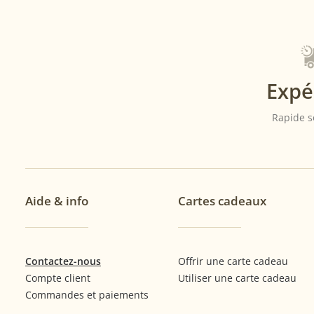
page
page
du
du
produit
produit
Expé
Rapide s
Aide & info
Cartes cadeaux
Contactez-nous
Offrir une carte cadeau
Compte client
Utiliser une carte cadeau
Commandes et paiements