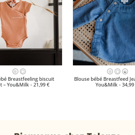
Ce
produit
OISISSEZ VOTRE TAILLE
CHOISISSEZ VOTRE TAI
bé Breastfeeling biscuit
Blouse bébé Breastfeed Je
a
t – You&Milk
21,99
€
You&Milk
34,9
plusieurs
variations.
Les
options
peuvent
être
choisies
sur
la