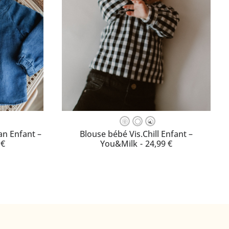
Ce
produit
LLE
CHOISISSEZ VOTRE TAILLE
an Enfant –
Blouse bébé Vis.Chill Enfant –
a
9
€
You&Milk
24,99
€
plusieurs
variations.
Les
options
peuvent
être
choisies
sur
la