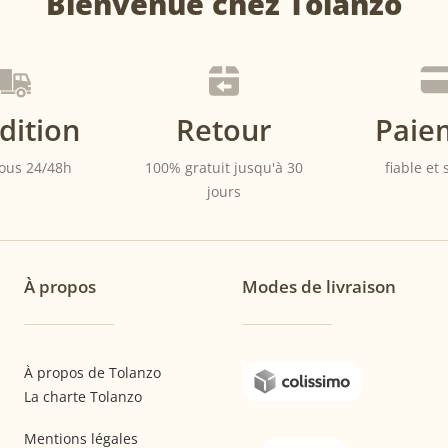
Bienvenue chez Tolanzo
page
du
produit
dition
Retour
Paie
ous 24/48h
100% gratuit jusqu'à 30
fiable et
jours
À propos
Modes de livraison
À propos de Tolanzo
La charte Tolanzo
Mentions légales