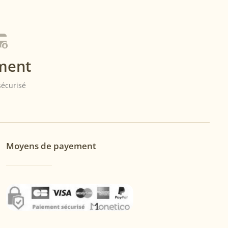
page
du
produit
ment
 sécurisé
Moyens de payement