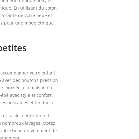
ronnement. Chaque body est
hique. En utilisant du coton
la santé de votre bébé et
tez pour une mode éthique
petites
 accompagner votre enfant
e avec des boutons-pression
ne journée à la maison ou
bébé avec style et confort.
ues adorables et tendance.
et facile à entretenir. Il
de nombreux lavages. Optez
à votre bébé un vêtement de
ronnement.