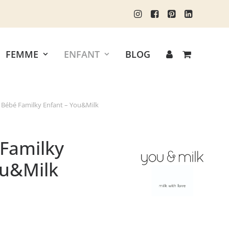
FEMME
ENFANT
BLOG
 Bébé Familky Enfant – You&Milk
Familky
ou&Milk