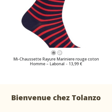
Ce
produit
CHOISISSEZ VOTRE TAILLE
Mi-Chaussette Rayure Mariniere rouge coton
a
Homme – Labonal
13,99
€
plusieurs
variations.
Les
options
peuvent
être
choisies
Bienvenue chez Tolanzo
sur
la
page
du