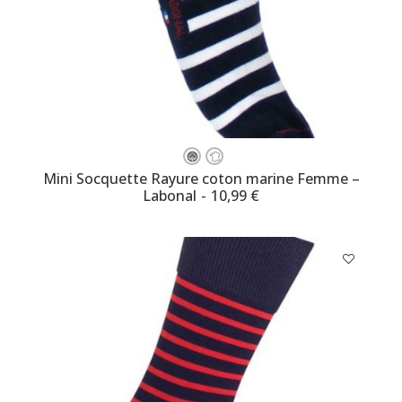
Ce
produit
CHOISISSEZ VOTRE TAILLE
Mini Socquette Rayure coton marine Femme –
a
Labonal
10,99
€
plusieurs
variations.
Les
options
peuvent
être
choisies
sur
la
page
du
produit