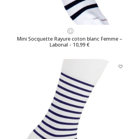
Ce
produit
CHOISISSEZ VOTRE TAILLE
Mini Socquette Rayure coton blanc Femme –
a
Labonal
10,99
€
plusieurs
variations.
Les
options
peuvent
être
choisies
sur
la
page
du
produit