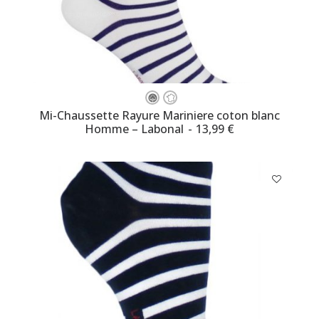
Ce
produit
CHOISISSEZ VOTRE TAILLE
Mi-Chaussette Rayure Mariniere coton blanc
a
Homme – Labonal
13,99
€
plusieurs
variations.
Les
options
peuvent
être
choisies
sur
la
page
du
produit