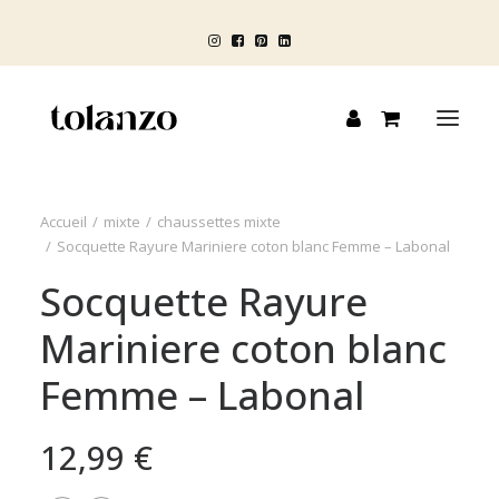
Accueil
mixte
chaussettes mixte
HOMME
Socquette Rayure Mariniere coton blanc Femme – Labonal
FEMME
Socquette Rayure
ENFANT
Mariniere coton blanc
BLOG
Femme – Labonal
12,99
€