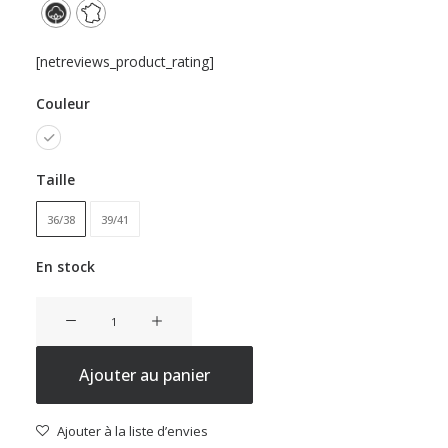
[netreviews_product_rating]
Couleur
Taille
36/38
39/41
En stock
quantité
de
Socquette
Ajouter au panier
Rayure
Mariniere
coton
Ajouter à la liste d’envies