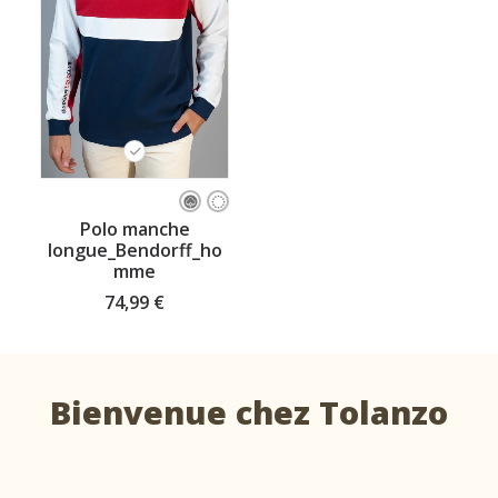
Ce
produit
CHOISISSEZ VOTRE TAILLE
Polo manche
a
longue_Bendorff_ho
plusieurs
mme
variations.
Les
74,99
€
options
peuvent
être
choisies
sur
Bienvenue chez Tolanzo
la
page
du
produit