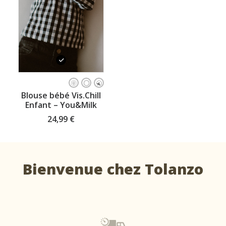
Ce
produit
CHOISISSEZ VOTRE TAILLE
Blouse bébé Vis.Chill
a
Enfant – You&Milk
plusieurs
variations.
24,99
€
Les
options
peuvent
être
choisies
Bienvenue chez Tolanzo
sur
la
page
du
produit