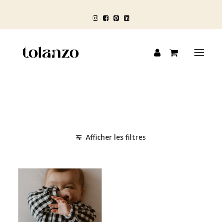
Panneau de gestion des cookies
HOMME
FEMME
Afficher les filtres
ENFANT
Carreau noir
BLOG