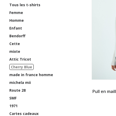
Tous les t-shirts
Femme
Homme
Enfant
Bendorff
Cette
mixte
Attic Tricot
Cherry Blue
made in france homme
michela mii
Route 28
A
Pull en mai
SMF
1971
Cartes cadeaux